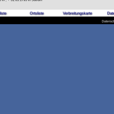
iste
Ortsliste
Verbreitungskarte
Dat
Datensch