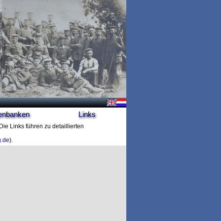
enbanken
Links
ie Links führen zu detaillierten
g.de
).