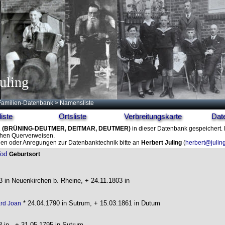
uling
Familien-Datenbank
> Namensliste
iste
Ortsliste
Verbreitungskarte
Dat
R
(BRÜNING-DEUTMER, DEITMAR, DEUTMER)
in dieser Datenbank gespeichert. D
ichen Querverweisen.
en oder Anregungen zur Datenbanktechnik bitte an
Herbert Juling
(
herbert@julin
od
Geburtsort
 in Neuenkirchen b. Rheine, + 24.11.1803 in
* 24.04.1790 in Sutrum, + 15.03.1861 in Dutum
rd Joan
8 in , + 31.05.1795 in Sutrum