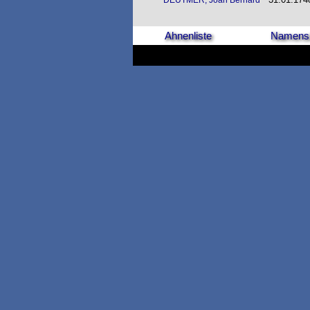
DEUTMER, Joan Bernard
Ahnenliste
Namensl