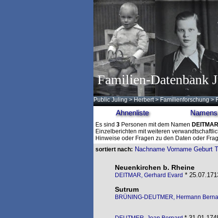
Familien-Datenbank J
Public Juling
>
Herbert
>
Familienforschung
>
Ahnenliste
Namensl
Es sind
3
Personen mit dem Namen
DEITMA
Einzelberichten mit weiteren verwandtschaftl
Hinweise oder Fragen zu den Daten oder Frag
Nachname
Vorname
Geburt
T
sortiert nach:
Neuenkirchen b. Rheine
* 25.07.1713
DEITMAR, Gerhard Evard
Sutrum
BRÜNING-DEUTMER, Hermann Berna
* 31.01.174