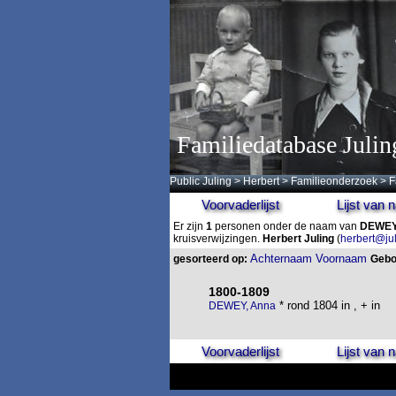
Familiedatabase Julin
Public Juling
>
Herbert
>
Familieonderzoek
>
F
Voorvaderlijst
Lijst van
Er zijn
1
personen onder de naam van
DEWE
kruisverwijzingen.
Herbert Juling
(
herbert@ju
Achternaam
Voornaam
gesorteerd op:
Gebo
1800-1809
* rond 1804 in , + in
DEWEY, Anna
Voorvaderlijst
Lijst van