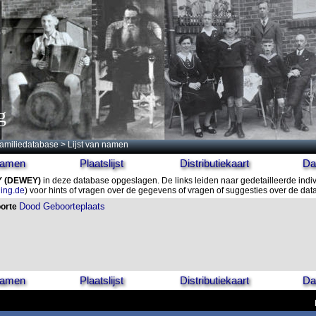
g
amiliedatabase
> Lijst van namen
 namen
Plaatslijst
Distributiekaart
Da
Y
(DEWEY)
in deze database opgeslagen. De links leiden naar gedetailleerde indi
ling.de
) voor hints of vragen over de gegevens of vragen of suggesties over de da
Dood
Geboorteplaats
orte
 namen
Plaatslijst
Distributiekaart
Da