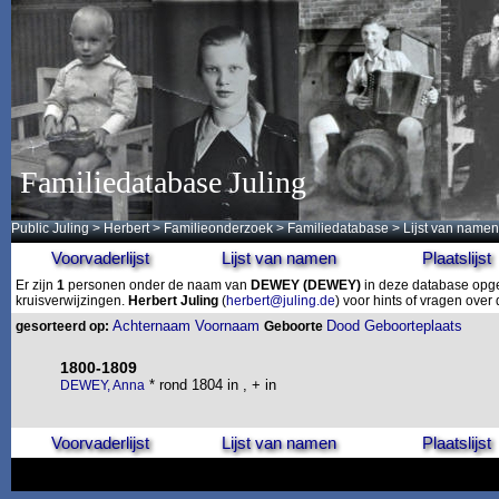
Familiedatabase Juling
Public Juling
>
Herbert
>
Familieonderzoek
>
Familiedatabase
> Lijst van namen
Voorvaderlijst
Lijst van namen
Plaatslijst
Er zijn
1
personen onder de naam van
DEWEY
(DEWEY)
in deze database opges
kruisverwijzingen.
Herbert Juling
(
herbert@juling.de
) voor hints of vragen ove
Achternaam
Voornaam
Dood
Geboorteplaats
gesorteerd op:
Geboorte
1800-1809
* rond 1804 in , + in
DEWEY, Anna
Voorvaderlijst
Lijst van namen
Plaatslijst