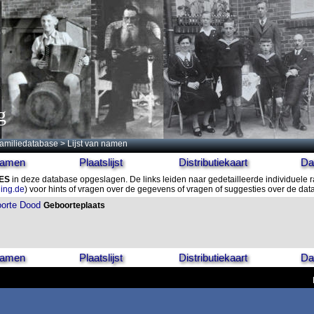
g
amiliedatabase
> Lijst van namen
 namen
Plaatslijst
Distributiekaart
Da
ES
in deze database opgeslagen. De links leiden naar gedetailleerde individuele 
ling.de
) voor hints of vragen over de gegevens of vragen of suggesties over de da
orte
Dood
Geboorteplaats
 namen
Plaatslijst
Distributiekaart
Da