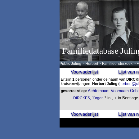
Familiedatabase Julin
Public Juling
>
Herbert
>
Familieonderzoek
>
F
Voorvaderlijst
Lijst van
Er zijn
1
personen onder de naam van
DIRCK
kruisverwijzingen.
Herbert Juling
(
herbert@ju
Achternaam
Voornaam
Gebo
gesorteerd op:
* in , + in Bentlage
DIRCKES, Jürgen
Voorvaderlijst
Lijst van