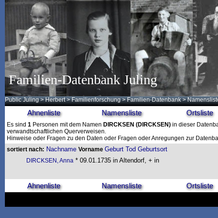
Familien-Datenbank Juling
Public Juling
>
Herbert
>
Familienforschung
>
Familien-Datenbank
> Namenslist
Ahnenliste
Namensliste
Ortsliste
Es sind
1
Personen mit dem Namen
DIRCKSEN
(DIRCKSEN)
in dieser Datenba
verwandtschaftlichen Querverweisen.
Hinweise oder Fragen zu den Daten oder Fragen oder Anregungen zur Datenban
Nachname
Geburt
Tod
Geburtsort
sortiert nach:
Vorname
* 09.01.1735 in Altendorf, + in
DIRCKSEN, Anna
Ahnenliste
Namensliste
Ortsliste