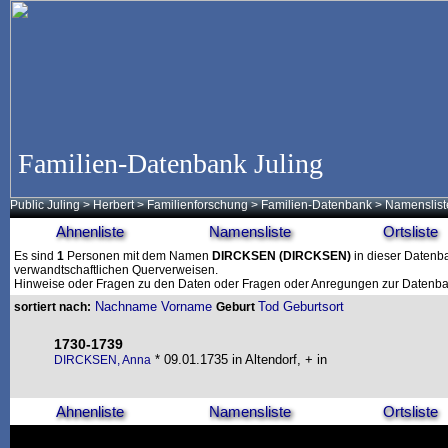
Familien-Datenbank Juling
Public Juling
>
Herbert
>
Familienforschung
>
Familien-Datenbank
> Namenslist
Ahnenliste
Namensliste
Ortsliste
Es sind
1
Personen mit dem Namen
DIRCKSEN
(DIRCKSEN)
in dieser Datenba
verwandtschaftlichen Querverweisen.
Hinweise oder Fragen zu den Daten oder Fragen oder Anregungen zur Datenban
Nachname
Vorname
Tod
Geburtsort
sortiert nach:
Geburt
1730-1739
* 09.01.1735 in Altendorf, + in
DIRCKSEN, Anna
Ahnenliste
Namensliste
Ortsliste