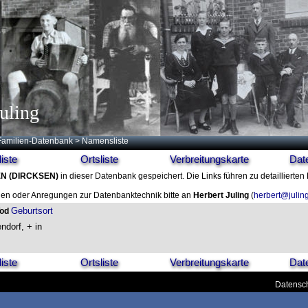
uling
Familien-Datenbank
> Namensliste
iste
Ortsliste
Verbreitungskarte
Dat
EN
(DIRCKSEN)
in dieser Datenbank gespeichert. Die Links führen zu detaillierten
en oder Anregungen zur Datenbanktechnik bitte an
Herbert Juling
(
herbert@julin
Geburtsort
Tod
ndorf, + in
iste
Ortsliste
Verbreitungskarte
Dat
Datensch