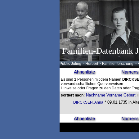
Familien-Datenbank J
Public Juling
>
Herbert
>
Familienforschung
>
Ahnenliste
Namensl
Es sind
1
Personen mit dem Namen
DIRCKS
verwandtschaftlichen Querverweisen.
Hinweise oder Fragen zu den Daten oder Frag
Nachname
Vorname
Geburt
sortiert nach:
* 09.01.1735 in Alte
DIRCKSEN, Anna
Ahnenliste
Namensl