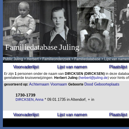
Familiedatabase Juling
Public Juling
>
Herbert
>
Familieonderzoek
>
Familiedatabase
> Lijst van namen
Voorvaderlijst
Lijst van namen
Plaatslijst
Er zijn
1
personen onder de naam van
DIRCKSEN
(DIRCKSEN)
in deze databa
gerelateerde kruisverwijzingen.
Herbert Juling
(
herbert@juling.de
) voor hints 
Achternaam
Voornaam
Dood
Geboorteplaats
gesorteerd op:
Geboorte
1730-1739
* 09.01.1735 in Altendorf, + in
DIRCKSEN, Anna
Voorvaderlijst
Lijst van namen
Plaatslijst