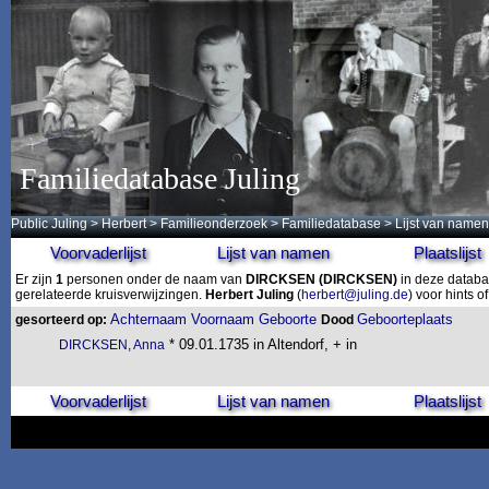
Familiedatabase Juling
Public Juling
>
Herbert
>
Familieonderzoek
>
Familiedatabase
> Lijst van namen
Voorvaderlijst
Lijst van namen
Plaatslijst
Er zijn
1
personen onder de naam van
DIRCKSEN
(DIRCKSEN)
in deze databa
gerelateerde kruisverwijzingen.
Herbert Juling
(
herbert@juling.de
) voor hints 
Achternaam
Voornaam
Geboorte
Geboorteplaats
gesorteerd op:
Dood
* 09.01.1735 in Altendorf, + in
DIRCKSEN, Anna
Voorvaderlijst
Lijst van namen
Plaatslijst