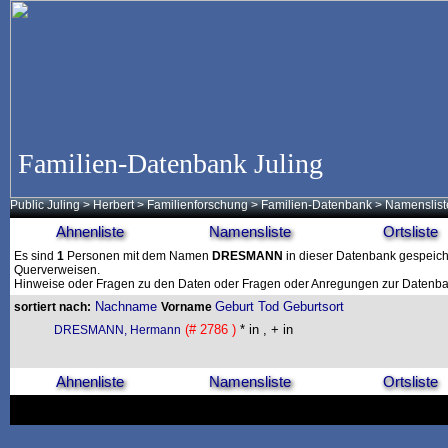
Familien-Datenbank Juling
Public Juling
>
Herbert
>
Familienforschung
>
Familien-Datenbank
> Namenslist
Ahnenliste
Namensliste
Ortsliste
Es sind
1
Personen mit dem Namen
DRESMANN
in dieser Datenbank gespeicher
Querverweisen.
Hinweise oder Fragen zu den Daten oder Fragen oder Anregungen zur Datenban
Nachname
Geburt
Tod
Geburtsort
sortiert nach:
Vorname
(# 2786 )
* in , + in
DRESMANN, Hermann
Ahnenliste
Namensliste
Ortsliste