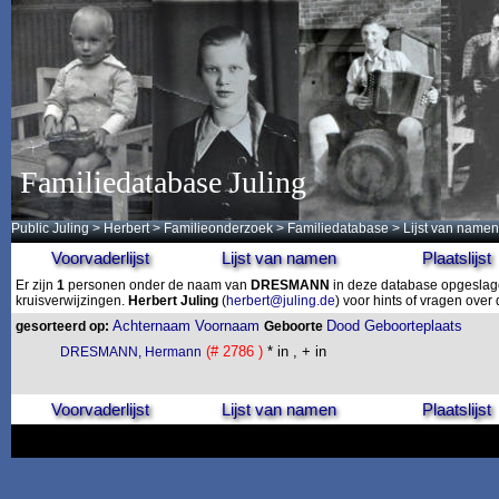
Familiedatabase Juling
Public Juling
>
Herbert
>
Familieonderzoek
>
Familiedatabase
> Lijst van namen
Voorvaderlijst
Lijst van namen
Plaatslijst
Er zijn
1
personen onder de naam van
DRESMANN
in deze database opgeslagen
kruisverwijzingen.
Herbert Juling
(
herbert@juling.de
) voor hints of vragen ove
Achternaam
Voornaam
Dood
Geboorteplaats
gesorteerd op:
Geboorte
(# 2786 )
* in , + in
DRESMANN, Hermann
Voorvaderlijst
Lijst van namen
Plaatslijst