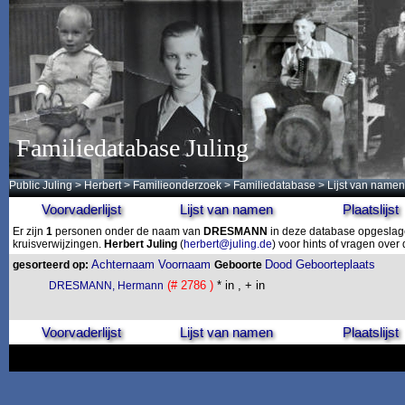
Familiedatabase Juling
Public Juling
>
Herbert
>
Familieonderzoek
>
Familiedatabase
> Lijst van namen
Voorvaderlijst
Lijst van namen
Plaatslijst
Er zijn
1
personen onder de naam van
DRESMANN
in deze database opgeslagen
kruisverwijzingen.
Herbert Juling
(
herbert@juling.de
) voor hints of vragen ove
Achternaam
Voornaam
Dood
Geboorteplaats
gesorteerd op:
Geboorte
(# 2786 )
* in , + in
DRESMANN, Hermann
Voorvaderlijst
Lijst van namen
Plaatslijst