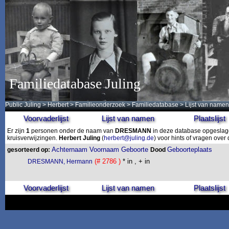
Familiedatabase Juling
Public Juling
>
Herbert
>
Familieonderzoek
>
Familiedatabase
> Lijst van namen
Voorvaderlijst
Lijst van namen
Plaatslijst
Er zijn
1
personen onder de naam van
DRESMANN
in deze database opgeslagen
kruisverwijzingen.
Herbert Juling
(
herbert@juling.de
) voor hints of vragen ove
Achternaam
Voornaam
Geboorte
Geboorteplaats
gesorteerd op:
Dood
(# 2786 )
* in , + in
DRESMANN, Hermann
Voorvaderlijst
Lijst van namen
Plaatslijst