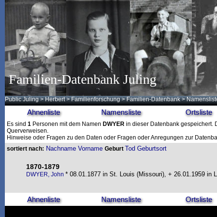
Familien-Datenbank Juling
Public Juling
>
Herbert
>
Familienforschung
>
Familien-Datenbank
> Namenslist
Ahnenliste
Namensliste
Ortsliste
Es sind
1
Personen mit dem Namen
DWYER
in dieser Datenbank gespeichert. Di
Querverweisen.
Hinweise oder Fragen zu den Daten oder Fragen oder Anregungen zur Datenban
Nachname
Vorname
Tod
Geburtsort
sortiert nach:
Geburt
1870-1879
* 08.01.1877 in St. Louis (Missouri), + 26.01.1959 in 
DWYER, John
Ahnenliste
Namensliste
Ortsliste