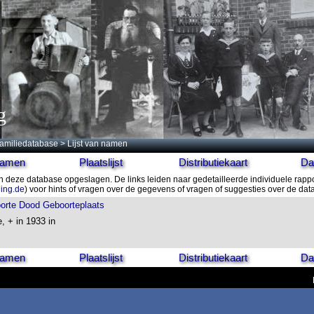
g
amiliedatabase
> Lijst van namen
 namen
Plaatslijst
Distributiekaart
Da
n deze database opgeslagen. De links leiden naar gedetailleerde individuele rapp
ling.de
) voor hints of vragen over de gegevens of vragen of suggesties over de da
orte
Dood
Geboorteplaats
e, + in 1933 in
 namen
Plaatslijst
Distributiekaart
Da