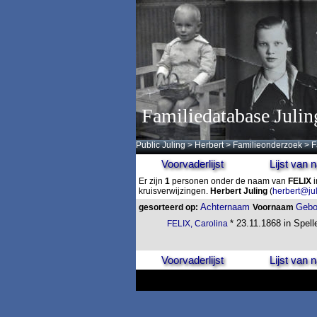
Familiedatabase Julin
Public Juling
>
Herbert
>
Familieonderzoek
>
F
Voorvaderlijst
Lijst van
Er zijn
1
personen onder de naam van
FELIX
i
kruisverwijzingen.
Herbert Juling
(
herbert@ju
Achternaam
Gebo
gesorteerd op:
Voornaam
* 23.11.1868 in Spell
FELIX, Carolina
Voorvaderlijst
Lijst van