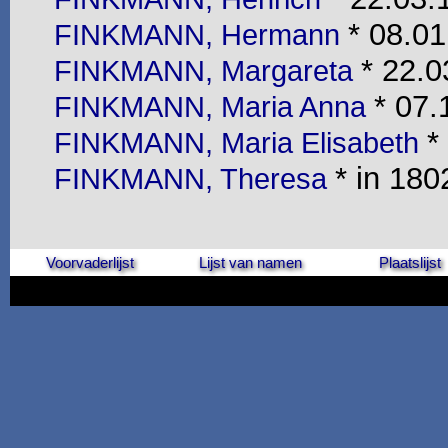
* 08.01
FINKMANN, Hermann
* 22.0
FINKMANN, Margareta
* 07.
FINKMANN, Maria Anna
*
FINKMANN, Maria Elisabeth
* in 180
FINKMANN, Theresa
Voorvaderlijst
Lijst van namen
Plaatslijst