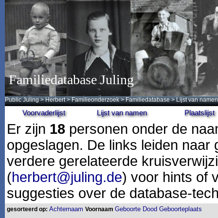
Familiedatabase Juling
Public Juling
>
Herbert
>
Familieonderzoek
>
Familiedatabase
> Lijst van namen
Voorvaderlijst
Lijst van namen
Plaatslijst
Er zijn
18
personen onder de na
opgeslagen. De links leiden naar 
verdere gerelateerde kruisverwij
(
herbert@juling.de
) voor hints of
suggesties over de database-tech
Achternaam
Geboorte
Dood
Geboorteplaats
gesorteerd op:
Voornaam