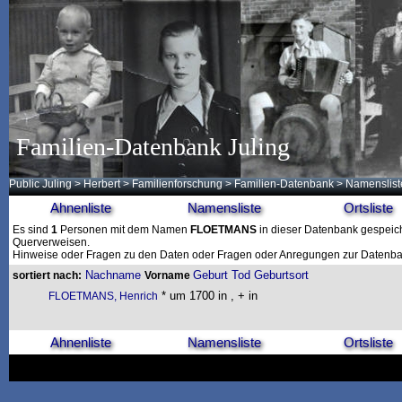
Familien-Datenbank Juling
Public Juling
>
Herbert
>
Familienforschung
>
Familien-Datenbank
> Namenslist
Ahnenliste
Namensliste
Ortsliste
Es sind
1
Personen mit dem Namen
FLOETMANS
in dieser Datenbank gespeiche
Querverweisen.
Hinweise oder Fragen zu den Daten oder Fragen oder Anregungen zur Datenban
Nachname
Geburt
Tod
Geburtsort
sortiert nach:
Vorname
* um 1700 in , + in
FLOETMANS, Henrich
Ahnenliste
Namensliste
Ortsliste