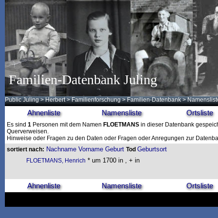
Familien-Datenbank Juling
Public Juling
>
Herbert
>
Familienforschung
>
Familien-Datenbank
> Namenslist
Ahnenliste
Namensliste
Ortsliste
Es sind
1
Personen mit dem Namen
FLOETMANS
in dieser Datenbank gespeiche
Querverweisen.
Hinweise oder Fragen zu den Daten oder Fragen oder Anregungen zur Datenban
Nachname
Vorname
Geburt
Geburtsort
sortiert nach:
Tod
* um 1700 in , + in
FLOETMANS, Henrich
Ahnenliste
Namensliste
Ortsliste