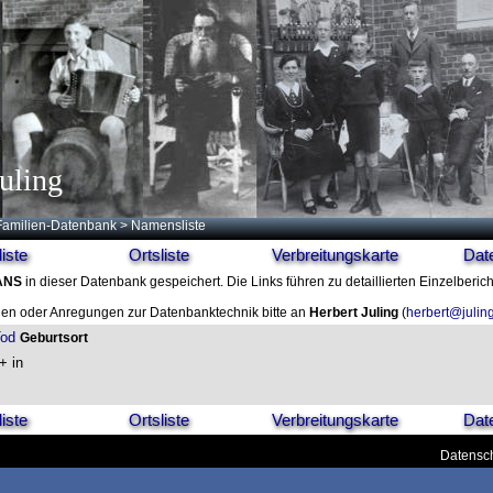
uling
Familien-Datenbank
> Namensliste
iste
Ortsliste
Verbreitungskarte
Dat
ANS
in dieser Datenbank gespeichert. Die Links führen zu detaillierten Einzelberic
en oder Anregungen zur Datenbanktechnik bitte an
Herbert Juling
(
herbert@julin
od
Geburtsort
+ in
iste
Ortsliste
Verbreitungskarte
Dat
Datensch