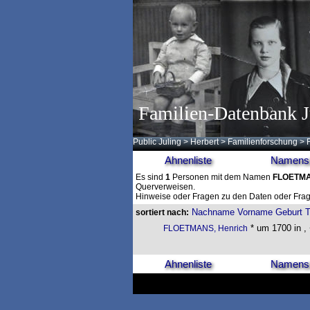
Familien-Datenbank J
Public Juling
>
Herbert
>
Familienforschung
>
Ahnenliste
Namensl
Es sind
1
Personen mit dem Namen
FLOETM
Querverweisen.
Hinweise oder Fragen zu den Daten oder Frag
Nachname
Vorname
Geburt
T
sortiert nach:
* um 1700 in , 
FLOETMANS, Henrich
Ahnenliste
Namensl