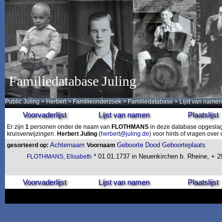
Familiedatabase Juling
Public Juling
>
Herbert
>
Familieonderzoek
>
Familiedatabase
> Lijst van namen
Voorvaderlijst
Lijst van namen
Plaatslijst
Er zijn
1
personen onder de naam van
FLOTHMANS
in deze database opgeslage
kruisverwijzingen.
Herbert Juling
(
herbert@juling.de
) voor hints of vragen ove
Achternaam
Geboorte
Dood
Geboorteplaats
gesorteerd op:
Voornaam
* 01.01.1737 in Neuenkirchen b. Rheine, + 2
FLOTHMANS, Elisabeth
Voorvaderlijst
Lijst van namen
Plaatslijst