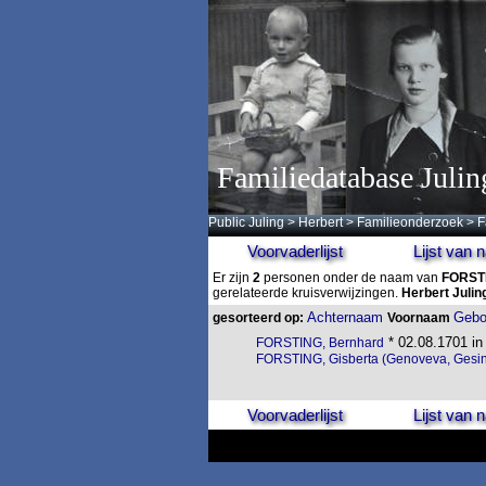
Familiedatabase Julin
Public Juling
>
Herbert
>
Familieonderzoek
>
F
Voorvaderlijst
Lijst van
Er zijn
2
personen onder de naam van
FORST
gerelateerde kruisverwijzingen.
Herbert Julin
Achternaam
Gebo
gesorteerd op:
Voornaam
* 02.08.1701 in
FORSTING, Bernhard
FORSTING, Gisberta (Genoveva, Gesi
Voorvaderlijst
Lijst van