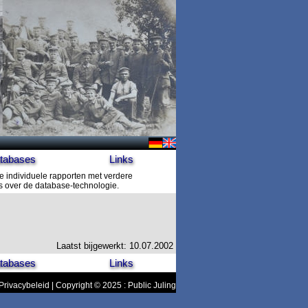
tabases
Links
e individuele rapporten met verdere
es over de database-technologie.
Laatst bijgewerkt: 10.07.2002
tabases
Links
Privacybeleid
| Copyright © 2025 : Public Juling