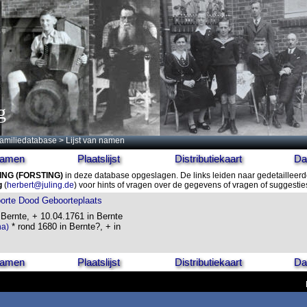
g
amiliedatabase
> Lijst van namen
 namen
Plaatslijst
Distributiekaart
Da
ING
(FORSTING)
in deze database opgeslagen. De links leiden naar gedetailleerd
g
(
herbert@juling.de
) voor hints of vragen over de gegevens of vragen of suggesti
orte
Dood
Geboorteplaats
 Bernte, + 10.04.1761 in Bernte
* rond 1680 in Bernte?, + in
na)
 namen
Plaatslijst
Distributiekaart
Da