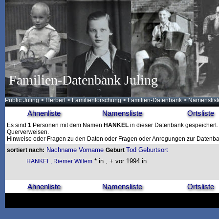
Familien-Datenbank Juling
Public Juling
>
Herbert
>
Familienforschung
>
Familien-Datenbank
> Namenslist
Ahnenliste
Namensliste
Ortsliste
Es sind
1
Personen mit dem Namen
HANKEL
in dieser Datenbank gespeichert. 
Querverweisen.
Hinweise oder Fragen zu den Daten oder Fragen oder Anregungen zur Datenban
Nachname
Vorname
Tod
Geburtsort
sortiert nach:
Geburt
* in , + vor 1994 in
HANKEL, Riemer Willem
Ahnenliste
Namensliste
Ortsliste