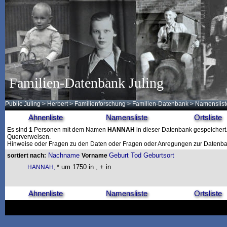
Familien-Datenbank Juling
Public Juling
>
Herbert
>
Familienforschung
>
Familien-Datenbank
> Namenslist
Ahnenliste
Namensliste
Ortsliste
Es sind
1
Personen mit dem Namen
HANNAH
in dieser Datenbank gespeichert. 
Querverweisen.
Hinweise oder Fragen zu den Daten oder Fragen oder Anregungen zur Datenban
Nachname
Geburt
Tod
Geburtsort
sortiert nach:
Vorname
* um 1750 in , + in
HANNAH,
Ahnenliste
Namensliste
Ortsliste