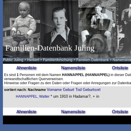
Familien-Datenbank Juling
Public Juling
>
Herbert
>
Familienforschung
>
Familien-Datenbank
> Namenslist
Ahnenliste
Namensliste
Ortsliste
Es sind
1
Personen mit dem Namen
HANNAPPEL
(HANNAPPEL)
in dieser Dat
verwandtschaftlichen Querverweisen.
Hinweise oder Fragen zu den Daten oder Fragen oder Anregungen zur Datenban
Vorname
Geburt
Tod
Geburtsort
sortiert nach:
Nachname
* um 1910 in Hadamar?, + in
HANNAPPEL, Walter
Ahnenliste
Namensliste
Ortsliste