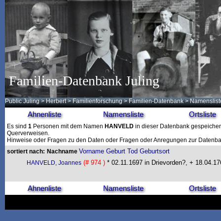
Familien-Datenbank Juling
Public Juling
>
Herbert
>
Familienforschung
>
Familien-Datenbank
> Namenslist
Ahnenliste
Namensliste
Ortsliste
Es sind
1
Personen mit dem Namen
HANVELD
in dieser Datenbank gespeichert.
Querverweisen.
Hinweise oder Fragen zu den Daten oder Fragen oder Anregungen zur Datenban
Vorname
Geburt
Tod
Geburtsort
sortiert nach:
Nachname
(# 974 )
* 02.11.1697 in Drievorden?, + 18.04.17
HANVELD, Joannes
Ahnenliste
Namensliste
Ortsliste