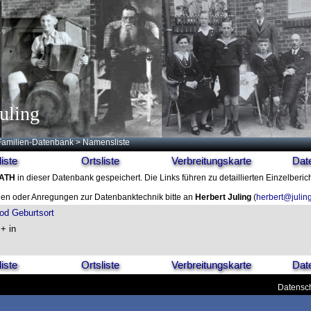
uling
Familien-Datenbank
> Namensliste
iste
Ortsliste
Verbreitungskarte
Dat
ATH
in dieser Datenbank gespeichert. Die Links führen zu detaillierten Einzelberic
en oder Anregungen zur Datenbanktechnik bitte an
Herbert Juling
(
herbert@julin
od
Geburtsort
 + in
iste
Ortsliste
Verbreitungskarte
Dat
Datensch