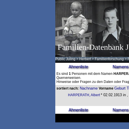
Familien-Datenbank J
Public Juling
>
Herbert
>
Familienforschung
>
Ahnenliste
Namensl
Es sind
1
Personen mit dem Namen
HARPER
Querverweisen.
Hinweise oder Fragen zu den Daten oder Frag
Nachname
Geburt
T
sortiert nach:
Vorname
* 02.02.1913 in ,
HARPERATH, Albert
Ahnenliste
Namensl