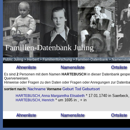
Familien-Datenbank Juling
Public Juling
>
Herbert
>
Familienforschung
>
Familien-Datenbank
> Namenslist
Ahnenliste
Namensliste
Ortsliste
Es sind
2
Personen mit dem Namen
HARTEBUSCH
in dieser Datenbank gespeic
Querverweisen.
Hinweise oder Fragen zu den Daten oder Fragen oder Anregungen zur Datenban
Nachname
Geburt
Tod
Geburtsort
sortiert nach:
Vorname
* 17.01.1740 in Saerbeck, 
HARTEBUSCH, Anna Margaretha Elisabeth
* um 1695 in , + in
HARTEBUSCH, Henrich
Ahnenliste
Namensliste
Ortsliste