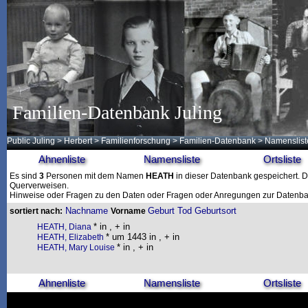
Familien-Datenbank Juling
Public Juling
>
Herbert
>
Familienforschung
>
Familien-Datenbank
> Namenslist
Ahnenliste
Namensliste
Ortsliste
Es sind
3
Personen mit dem Namen
HEATH
in dieser Datenbank gespeichert. Di
Querverweisen.
Hinweise oder Fragen zu den Daten oder Fragen oder Anregungen zur Datenban
Nachname
Geburt
Tod
Geburtsort
sortiert nach:
Vorname
* in , + in
HEATH, Diana
* um 1443 in , + in
HEATH, Elizabeth
* in , + in
HEATH, Mary Louise
Ahnenliste
Namensliste
Ortsliste