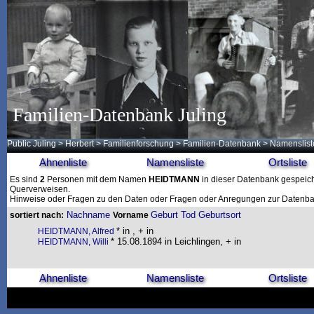
Familien-Datenbank Juling
Public Juling
>
Herbert
>
Familienforschung
>
Familien-Datenbank
> Namenslist
Ahnenliste
Namensliste
Ortsliste
Es sind
2
Personen mit dem Namen
HEIDTMANN
in dieser Datenbank gespeiche
Querverweisen.
Hinweise oder Fragen zu den Daten oder Fragen oder Anregungen zur Datenban
Nachname
Geburt
Tod
Geburtsort
sortiert nach:
Vorname
* in , + in
HEIDTMANN, Alfred
* 15.08.1894 in Leichlingen, + in
HEIDTMANN, Willi
Ahnenliste
Namensliste
Ortsliste