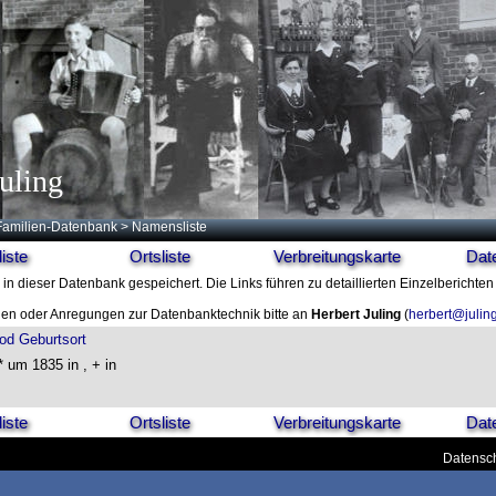
uling
Familien-Datenbank
> Namensliste
iste
Ortsliste
Verbreitungskarte
Dat
in dieser Datenbank gespeichert. Die Links führen zu detaillierten Einzelberichten
en oder Anregungen zur Datenbanktechnik bitte an
Herbert Juling
(
herbert@julin
od
Geburtsort
 um 1835 in , + in
iste
Ortsliste
Verbreitungskarte
Dat
Datensch