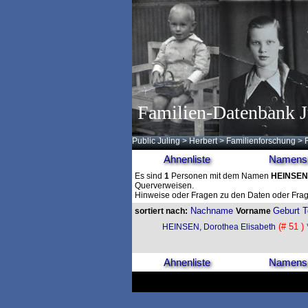
Familien-Datenbank J
Public Juling
>
Herbert
>
Familienforschung
>
Ahnenliste
Namensl
Es sind
1
Personen mit dem Namen
HEINSEN
Querverweisen.
Hinweise oder Fragen zu den Daten oder Frag
Nachname
Geburt
T
sortiert nach:
Vorname
(# 51 )
*
HEINSEN, Dorothea Elisabeth
Ahnenliste
Namensl