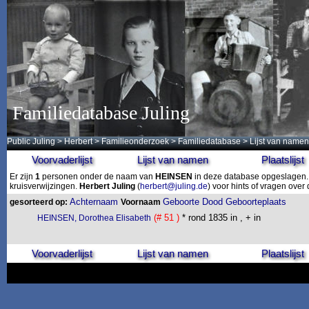
Familiedatabase Juling
Public Juling
>
Herbert
>
Familieonderzoek
>
Familiedatabase
> Lijst van namen
Voorvaderlijst
Lijst van namen
Plaatslijst
Er zijn
1
personen onder de naam van
HEINSEN
in deze database opgeslagen. D
kruisverwijzingen.
Herbert Juling
(
herbert@juling.de
) voor hints of vragen ove
Achternaam
Geboorte
Dood
Geboorteplaats
gesorteerd op:
Voornaam
(# 51 )
* rond 1835 in , + in
HEINSEN, Dorothea Elisabeth
Voorvaderlijst
Lijst van namen
Plaatslijst