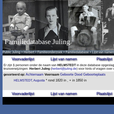
Familiedatabase Juling
Public Juling
>
Herbert
>
Familieonderzoek
>
Familiedatabase
> Lijst van namen
Voorvaderlijst
Lijst van namen
Plaatslijst
Er zijn
1
personen onder de naam van
HELMSTEDT
in deze database opgeslage
kruisverwijzingen.
Herbert Juling
(
herbert@juling.de
) voor hints of vragen ove
Achternaam
Geboorte
Dood
Geboorteplaats
gesorteerd op:
Voornaam
* rond 1820 in , + in 1850 in
HELMSTEDT, Augusta
Voorvaderlijst
Lijst van namen
Plaatslijst