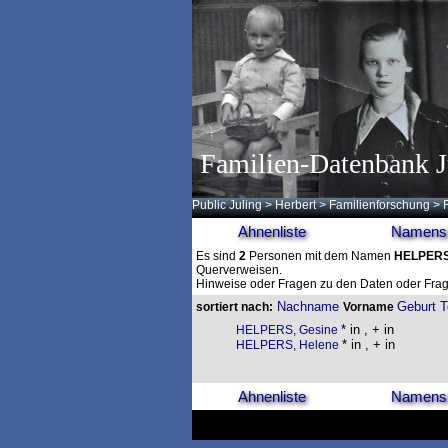
Familien-Datenbank J
Public Juling
>
Herbert
>
Familienforschung
>
Ahnenliste
Namensl
Es sind
2
Personen mit dem Namen
HELPER
Querverweisen.
Hinweise oder Fragen zu den Daten oder Frag
Nachname
Geburt
T
sortiert nach:
Vorname
* in , + in
HELPERS, Gesine
* in , + in
HELPERS, Helene
Ahnenliste
Namensl