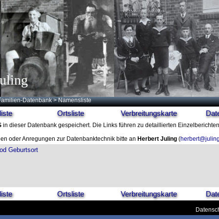
uling
Familien-Datenbank
> Namensliste
iste
Ortsliste
Verbreitungskarte
Dat
S
in dieser Datenbank gespeichert. Die Links führen zu detaillierten Einzelberichte
en oder Anregungen zur Datenbanktechnik bitte an
Herbert Juling
(
herbert@julin
od
Geburtsort
iste
Ortsliste
Verbreitungskarte
Dat
Datensch