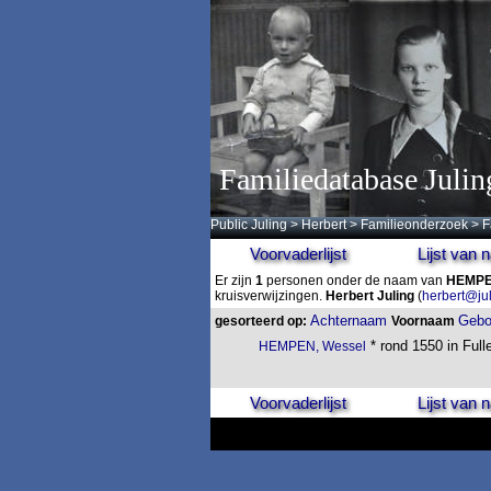
Familiedatabase Julin
Public Juling
>
Herbert
>
Familieonderzoek
>
F
Voorvaderlijst
Lijst van
Er zijn
1
personen onder de naam van
HEMP
kruisverwijzingen.
Herbert Juling
(
herbert@ju
Achternaam
Gebo
gesorteerd op:
Voornaam
* rond 1550 in Fulle
HEMPEN, Wessel
Voorvaderlijst
Lijst van