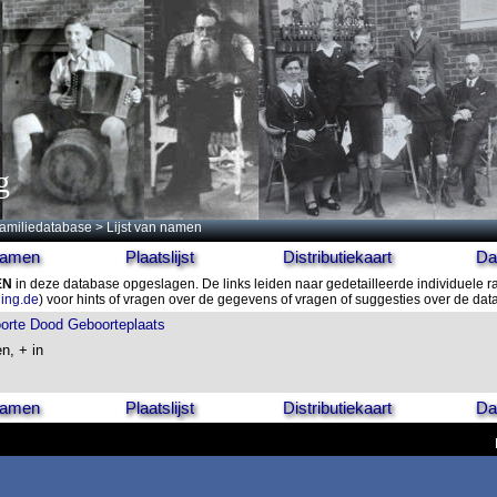
g
amiliedatabase
> Lijst van namen
 namen
Plaatslijst
Distributiekaart
Da
EN
in deze database opgeslagen. De links leiden naar gedetailleerde individuele 
ling.de
) voor hints of vragen over de gegevens of vragen of suggesties over de da
orte
Dood
Geboorteplaats
n, + in
 namen
Plaatslijst
Distributiekaart
Da