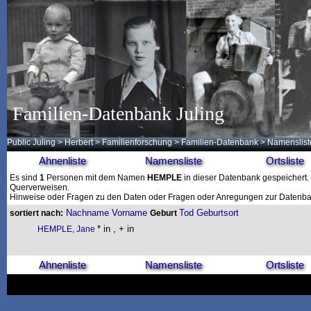
Familien-Datenbank Juling
Public Juling
>
Herbert
>
Familienforschung
>
Familien-Datenbank
> Namenslist
Ahnenliste
Namensliste
Ortsliste
Es sind
1
Personen mit dem Namen
HEMPLE
in dieser Datenbank gespeichert. D
Querverweisen.
Hinweise oder Fragen zu den Daten oder Fragen oder Anregungen zur Datenban
Nachname
Vorname
Tod
Geburtsort
sortiert nach:
Geburt
* in , + in
HEMPLE, Jane
Ahnenliste
Namensliste
Ortsliste