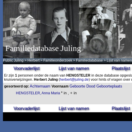
Familiedatabase Juling
Public Juling
>
Herbert
>
Familieonderzoek
>
Familiedatabase
> Lijst van namen
Voorvaderlijst
Lijst van namen
Plaatslijst
Er zijn
1
personen onder de naam van
HENGSTELER
in deze database opgeslag
kruisverwijzingen.
Herbert Juling
(
herbert@juling.de
) voor hints of vragen ove
Achternaam
Geboorte
Dood
Geboorteplaats
gesorteerd op:
Voornaam
* in , + in
HENGSTELER, Anna Maria
Voorvaderlijst
Lijst van namen
Plaatslijst