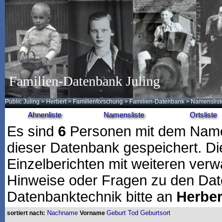
Familien-Datenbank Juling
Public Juling
>
Herbert
>
Familienforschung
>
Familien-Datenbank
> Namenslist
Ahnenliste
Namensliste
Ortsliste
Es sind
6
Personen mit dem Na
dieser Datenbank gespeichert. Die 
Einzelberichten mit weiteren ver
Hinweise oder Fragen zu den Dat
Datenbanktechnik bitte an
Herber
Nachname
Geburt
Tod
Geburtsort
sortiert nach:
Vorname