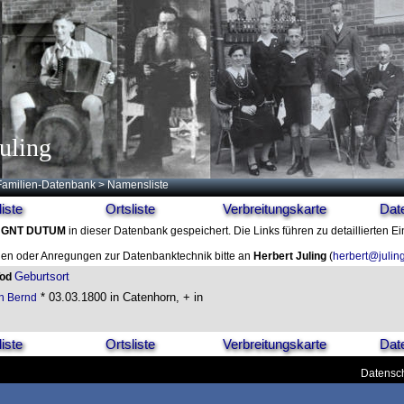
uling
Familien-Datenbank
> Namensliste
iste
Ortsliste
Verbreitungskarte
Dat
 GNT DUTUM
in dieser Datenbank gespeichert. Die Links führen zu detaillierten Ei
en oder Anregungen zur Datenbanktechnik bitte an
Herbert Juling
(
herbert@julin
Geburtsort
Tod
* 03.03.1800 in Catenhorn, + in
n Bernd
iste
Ortsliste
Verbreitungskarte
Dat
Datensch