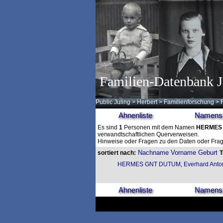
Familien-Datenbank J
Public Juling
>
Herbert
>
Familienforschung
>
Ahnenliste
Namensl
Es sind
1
Personen mit dem Namen
HERMES
verwandtschaftlichen Querverweisen.
Hinweise oder Fragen zu den Daten oder Frag
Nachname
Vorname
Geburt
sortiert nach:
HERMES GNT DUTUM, Everhard Anto
Ahnenliste
Namensl