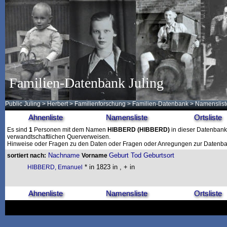
Familien-Datenbank Juling
Public Juling
>
Herbert
>
Familienforschung
>
Familien-Datenbank
> Namenslist
Ahnenliste
Namensliste
Ortsliste
Es sind
1
Personen mit dem Namen
HIBBERD
(HIBBERD)
in dieser Datenbank 
verwandtschaftlichen Querverweisen.
Hinweise oder Fragen zu den Daten oder Fragen oder Anregungen zur Datenban
Nachname
Geburt
Tod
Geburtsort
sortiert nach:
Vorname
* in 1823 in , + in
HIBBERD, Emanuel
Ahnenliste
Namensliste
Ortsliste