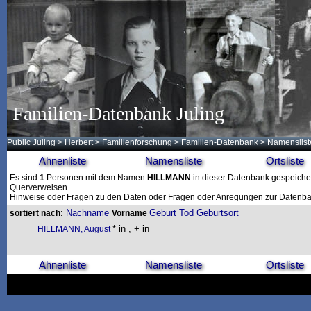
Familien-Datenbank Juling
Public Juling
>
Herbert
>
Familienforschung
>
Familien-Datenbank
> Namenslist
Ahnenliste
Namensliste
Ortsliste
Es sind
1
Personen mit dem Namen
HILLMANN
in dieser Datenbank gespeichert
Querverweisen.
Hinweise oder Fragen zu den Daten oder Fragen oder Anregungen zur Datenban
Nachname
Geburt
Tod
Geburtsort
sortiert nach:
Vorname
* in , + in
HILLMANN, August
Ahnenliste
Namensliste
Ortsliste