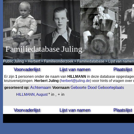
Familiedatabase Juling
Public Juling
>
Herbert
>
Familieonderzoek
>
Familiedatabase
> Lijst van namen
Voorvaderlijst
Lijst van namen
Plaatslijst
Er zijn
1
personen onder de naam van
HILLMANN
in deze database opgeslagen.
kruisverwijzingen.
Herbert Juling
(
herbert@juling.de
) voor hints of vragen ove
Achternaam
Geboorte
Dood
Geboorteplaats
gesorteerd op:
Voornaam
* in , + in
HILLMANN, August
Voorvaderlijst
Lijst van namen
Plaatslijst