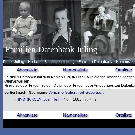
Familien-Datenbank Juling
Public Juling
>
Herbert
>
Familienforschung
>
Familien-Datenbank
> Namenslist
Ahnenliste
Namensliste
Ortsliste
Es sind
1
Personen mit dem Namen
HINDRICKSEN
in dieser Datenbank gespeic
Querverweisen.
Hinweise oder Fragen zu den Daten oder Fragen oder Anregungen zur Datenban
Vorname
Geburt
Tod
Geburtsort
sortiert nach:
Nachname
* um 1862 in , + in
HINDRICKSEN, Joan Herm.
Ahnenliste
Namensliste
Ortsliste