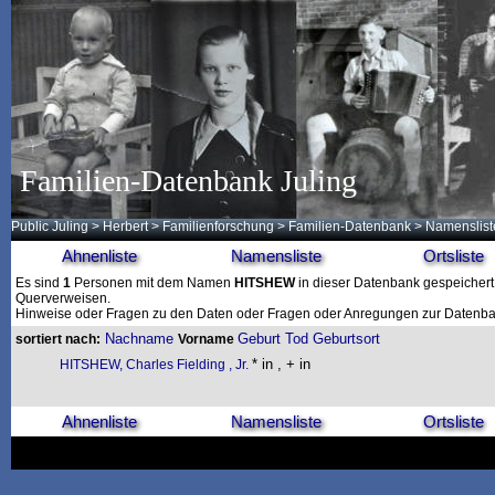
Familien-Datenbank Juling
Public Juling
>
Herbert
>
Familienforschung
>
Familien-Datenbank
> Namenslist
Ahnenliste
Namensliste
Ortsliste
Es sind
1
Personen mit dem Namen
HITSHEW
in dieser Datenbank gespeichert. 
Querverweisen.
Hinweise oder Fragen zu den Daten oder Fragen oder Anregungen zur Datenban
Nachname
Geburt
Tod
Geburtsort
sortiert nach:
Vorname
* in , + in
HITSHEW, Charles Fielding , Jr.
Ahnenliste
Namensliste
Ortsliste