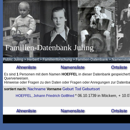
Familien-Datenbank Juling
Public Juling
>
Herbert
>
Familienforschung
>
Familien-Datenbank
> Namenslist
Ahnenliste
Namensliste
Ortsliste
Es sind
1
Personen mit dem Namen
HOEFFEL
in dieser Datenbank gespeichert. 
Querverweisen.
Hinweise oder Fragen zu den Daten oder Fragen oder Anregungen zur Datenban
Nachname
Geburt
Tod
Geburtsort
sortiert nach:
Vorname
* 06.10.1739 in Möckern, + 10.
HOEFFEL, Johann Friedrich Gottfried
Ahnenliste
Namensliste
Ortsliste