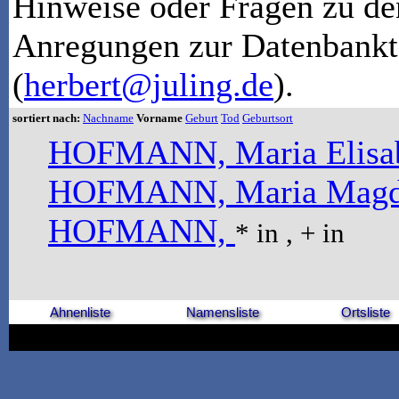
Hinweise oder Fragen zu de
Anregungen zur Datenbankt
(
herbert@juling.de
).
sortiert nach:
Nachname
Vorname
Geburt
Tod
Geburtsort
HOFMANN, Maria Elisa
HOFMANN, Maria Magd
HOFMANN,
* in , + in
Ahnenliste
Namensliste
Ortsliste