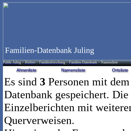
Familien-Datenbank Juling
Public Juling
>
Herbert
>
Familienforschung
>
Familien-Datenbank
> Namensliste
Ahnenliste
Namensliste
Ortsliste
Es sind
3
Personen mit de
Datenbank gespeichert. Die 
Einzelberichten mit weitere
Querverweisen.