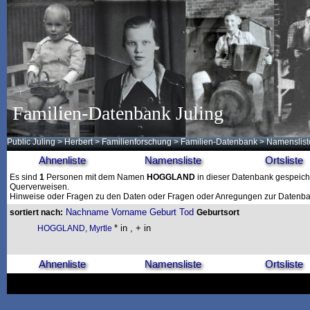
Familien-Datenbank Juling
Public Juling
>
Herbert
>
Familienforschung
>
Familien-Datenbank
> Namenslist
Ahnenliste
Namensliste
Ortsliste
Es sind
1
Personen mit dem Namen
HOGGLAND
in dieser Datenbank gespeicher
Querverweisen.
Hinweise oder Fragen zu den Daten oder Fragen oder Anregungen zur Datenban
Nachname
Vorname
Geburt
Tod
sortiert nach:
Geburtsort
* in , + in
HOGGLAND, Myrtle
Ahnenliste
Namensliste
Ortsliste