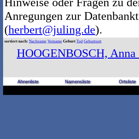
Hinweise oder Fragen zu de
Anregungen zur Datenbankt
(
herbert@juling.de
).
sortiert nach:
Nachname
Vorname
Geburt
Tod
Geburtsort
HOOGENBOSCH, Anna C
Ahnenliste
Namensliste
Ortsliste