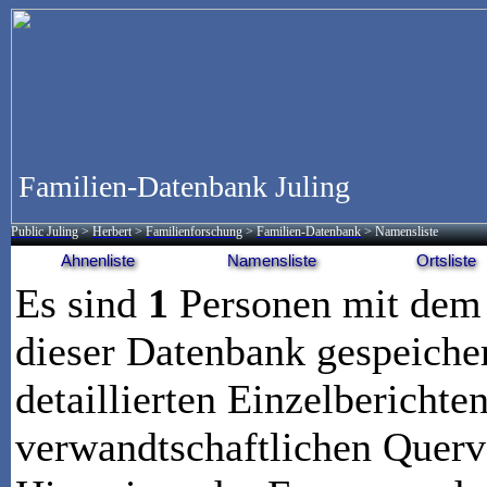
Familien-Datenbank Juling
Public Juling
>
Herbert
>
Familienforschung
>
Familien-Datenbank
> Namensliste
Ahnenliste
Namensliste
Ortsliste
Es sind
1
Personen mit de
dieser Datenbank gespeicher
detaillierten Einzelberichte
verwandtschaftlichen Querv