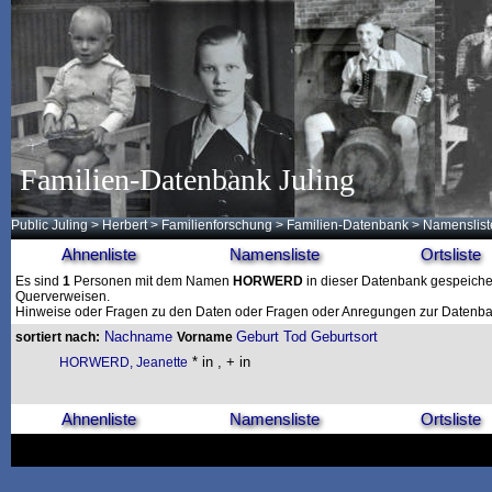
Familien-Datenbank Juling
Public Juling
>
Herbert
>
Familienforschung
>
Familien-Datenbank
> Namenslist
Ahnenliste
Namensliste
Ortsliste
Es sind
1
Personen mit dem Namen
HORWERD
in dieser Datenbank gespeichert
Querverweisen.
Hinweise oder Fragen zu den Daten oder Fragen oder Anregungen zur Datenban
Nachname
Geburt
Tod
Geburtsort
sortiert nach:
Vorname
* in , + in
HORWERD, Jeanette
Ahnenliste
Namensliste
Ortsliste