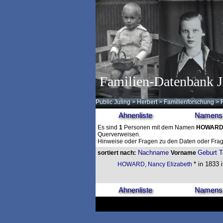
Familien-Datenbank J
Public Juling
>
Herbert
>
Familienforschung
>
Ahnenliste
Namensl
Es sind
1
Personen mit dem Namen
HOWAR
Querverweisen.
Hinweise oder Fragen zu den Daten oder Frag
Nachname
Geburt
T
sortiert nach:
Vorname
* in 1833 
HOWARD, Nancy Elizabeth
Ahnenliste
Namensl