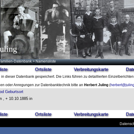
uling
Familien-Datenbank
> Namensliste
iste
Ortsliste
Verbreitungskarte
Dat
D
in dieser Datenbank gespeichert. Die Links führen zu detaillierten Einzelberichte
en oder Anregungen zur Datenbanktechnik bitte an
Herbert Juling
(
herbert@julin
od
Geburtsort
in , + 10.10.1885 in
iste
Ortsliste
Verbreitungskarte
Dat
Datensch