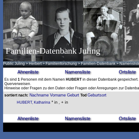
Familien-Datenbank Juling
Public Juling
>
Herbert
>
Familienforschung
>
Familien-Datenbank
> Namenslist
Ahnenliste
Namensliste
Ortsliste
Es sind
1
Personen mit dem Namen
HUBERT
in dieser Datenbank gespeichert. 
Querverweisen.
Hinweise oder Fragen zu den Daten oder Fragen oder Anregungen zur Datenban
Nachname
Vorname
Geburt
Geburtsort
sortiert nach:
Tod
* in , + in
HUBERT, Katharina
Ahnenliste
Namensliste
Ortsliste